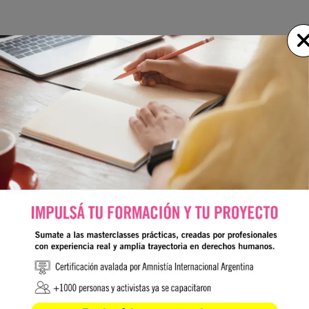
¡PÁGINA INEXISTENTE!
La url solicitada(
/43estudiantes
) no se encuentra
disponible.
VOLVER A LA HOME
Nosotros