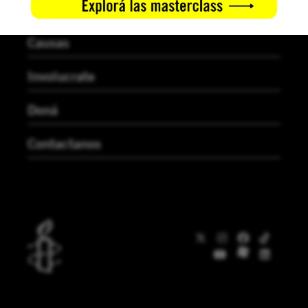
Noticias
Causas
Involucrate
Doná
Contactanos