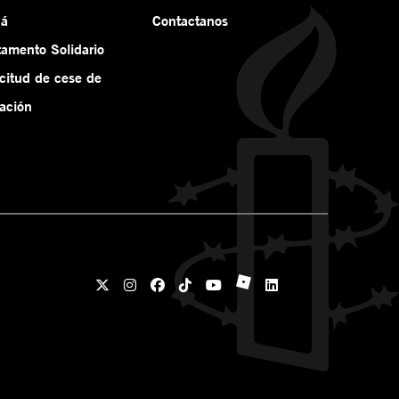
ná
Contactanos
tamento Solidario
icitud de cese de
ación