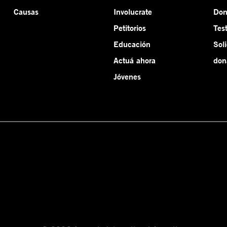
Causas
Involucrate
Do
Petitorios
Tes
Educación
Sol
Actuá ahora
don
Jóvenes