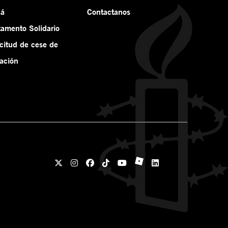
ná
Contactanos
tamento Solidario
icitud de cese de
ación