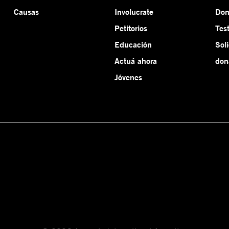
Causas
Involucrate
Do
Petitorios
Tes
Educación
Sol
Actuá ahora
don
Jóvenes