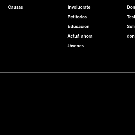
Causas
Involucrate
Do
Petitorios
Tes
Educación
Sol
Actuá ahora
don
Jóvenes