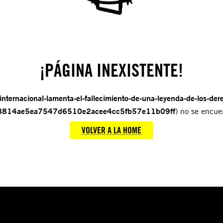
¡PÁGINA INEXISTENTE!
-internacional-lamenta-el-fallecimiento-de-una-leyenda-de-los-de
tt/8814ae5ea7547d6510e2acee4cc5fb57e11b09ff
) no se encue
VOLVER A LA HOME