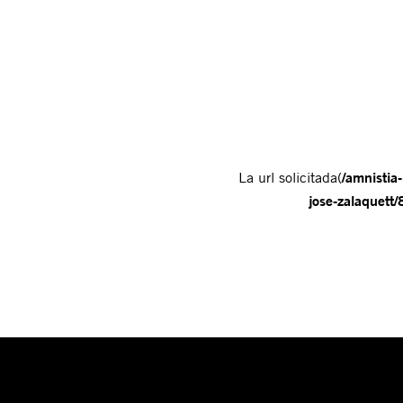
La url solicitada(
/amnistia
jose-zalaque