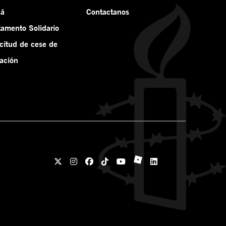
ná
Contactanos
tamento Solidario
icitud de cese de
ación