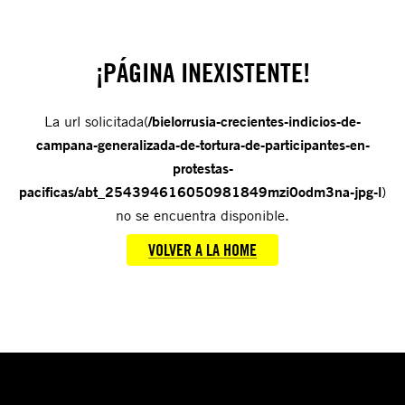
¡PÁGINA INEXISTENTE!
La url solicitada(
/bielorrusia-crecientes-indicios-de-
campana-generalizada-de-tortura-de-participantes-en-
protestas-
pacificas/abt_254394616050981849mzi0odm3na-jpg-l
)
no se encuentra disponible.
VOLVER A LA HOME