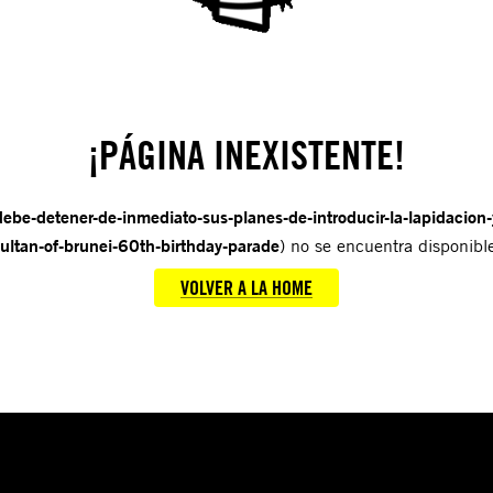
¡PÁGINA INEXISTENTE!
debe-detener-de-inmediato-sus-planes-de-introducir-la-lapidacion-
ultan-of-brunei-60th-birthday-parade
) no se encuentra disponibl
VOLVER A LA HOME