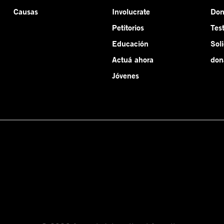
Causas
Involucrate
Do
Petitorios
Tes
Educación
Sol
Actuá ahora
don
Jóvenes