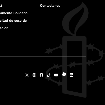
ná
Contactanos
tamento Solidario
icitud de cese de
ación