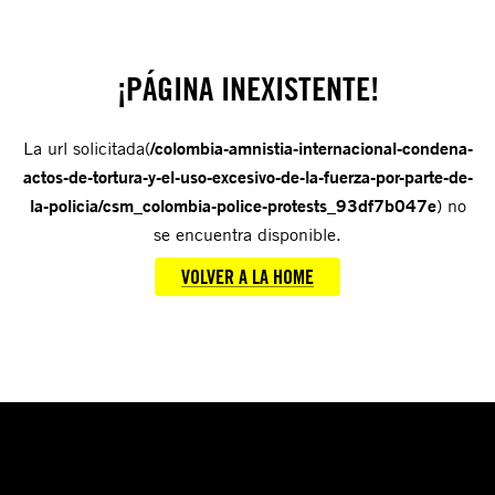
¡PÁGINA INEXISTENTE!
La url solicitada(
/colombia-amnistia-internacional-condena-
actos-de-tortura-y-el-uso-excesivo-de-la-fuerza-por-parte-de-
la-policia/csm_colombia-police-protests_93df7b047e
) no
se encuentra disponible.
VOLVER A LA HOME