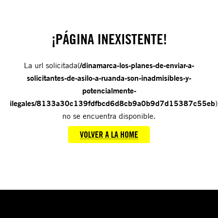
¡PÁGINA INEXISTENTE!
La url solicitada(
/dinamarca-los-planes-de-enviar-a-
solicitantes-de-asilo-a-ruanda-son-inadmisibles-y-
potencialmente-
ilegales/8133a30c139fdfbcd6d8cb9a0b9d7d15387c55eb
)
no se encuentra disponible.
VOLVER A LA HOME