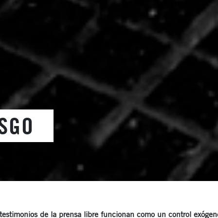
ESGO
y testimonios de la prensa libre funcionan como un control exógen