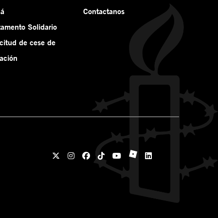
ná
Contactanos
tamento Solidario
icitud de cese de
ación