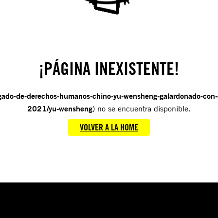
¡PÁGINA INEXISTENTE!
ogado-de-derechos-humanos-chino-yu-wensheng-galardonado-con-e
2021/yu-wensheng
) no se encuentra disponible.
VOLVER A LA HOME