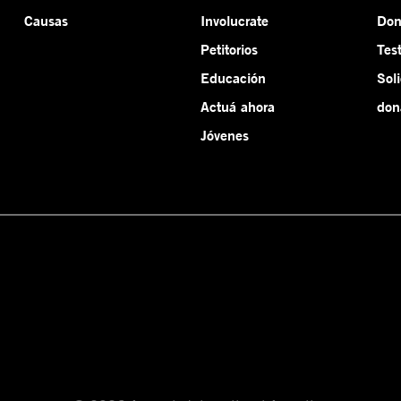
Causas
Involucrate
Do
Petitorios
Tes
Educación
Sol
Actuá ahora
don
Jóvenes