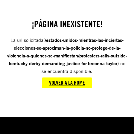
¡PÁGINA INEXISTENTE!
La url solicitada(
/estados-unidos-mientras-las-inciertas-
elecciones-se-aproximan-la-policia-no-protege-de-la-
violencia-a-quienes-se-manifiestan/protesters-rally-outside-
kentucky-derby-demanding-justice-for-breonna-taylor
) no
se encuentra disponible.
VOLVER A LA HOME