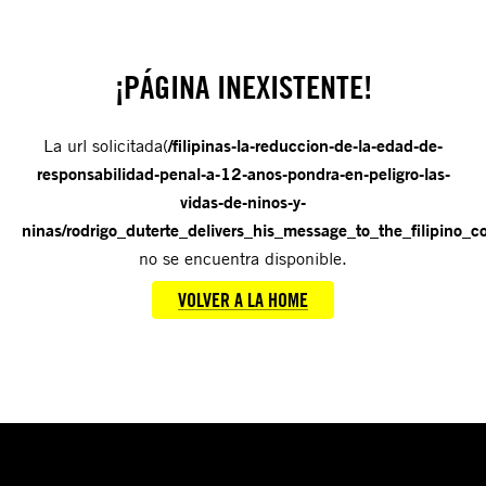
¡PÁGINA INEXISTENTE!
La url solicitada(
/filipinas-la-reduccion-de-la-edad-de-
responsabilidad-penal-a-12-anos-pondra-en-peligro-las-
vidas-de-ninos-y-
ninas/rodrigo_duterte_delivers_his_message_to_the_filipin
no se encuentra disponible.
VOLVER A LA HOME