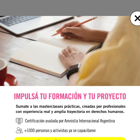
¡PÁGINA INEXISTENTE!
La url solicitada(
/formulario-de-baja
) no se encuentra
disponible.
VOLVER A LA HOME
Nosotros