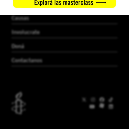
Noticias
Causas
Involucrate
Doná
Contactanos