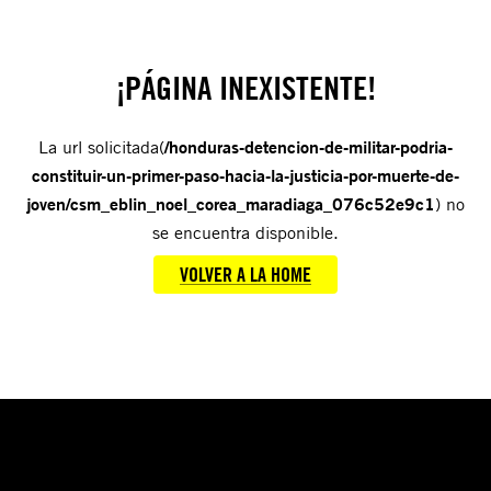
¡PÁGINA INEXISTENTE!
La url solicitada(
/honduras-detencion-de-militar-podria-
constituir-un-primer-paso-hacia-la-justicia-por-muerte-de-
joven/csm_eblin_noel_corea_maradiaga_076c52e9c1
) no
se encuentra disponible.
VOLVER A LA HOME