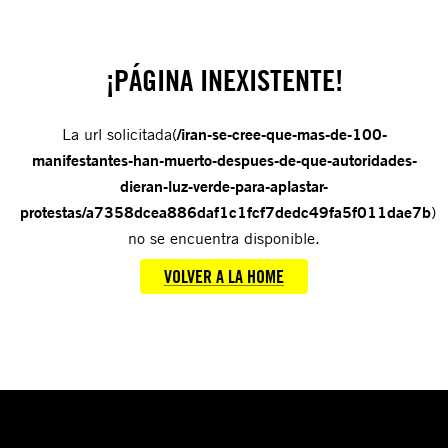
¡PÁGINA INEXISTENTE!
La url solicitada(
/iran-se-cree-que-mas-de-100-
manifestantes-han-muerto-despues-de-que-autoridades-
dieran-luz-verde-para-aplastar-
protestas/a7358dcea886daf1c1fcf7dedc49fa5f011dae7b
)
no se encuentra disponible.
VOLVER A LA HOME