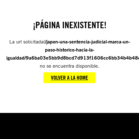
¡PÁGINA INEXISTENTE!
La url solicitada(
/japon-una-sentencia-judicial-marca-un-
paso-historico-hacia-la-
igualdad/9a6ba03e5bb9d8bcd7d913f1606cc6bb34b4b48
no se encuentra disponible.
VOLVER A LA HOME