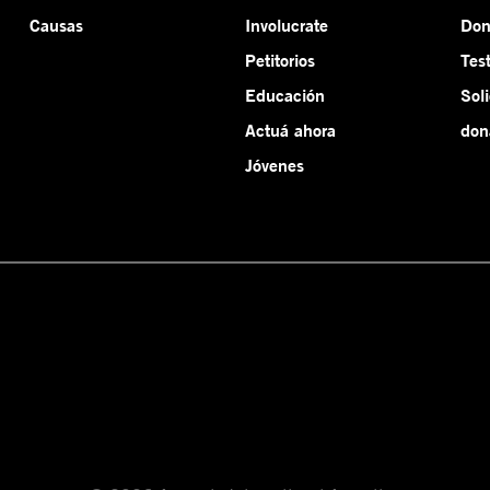
Causas
Involucrate
Do
Petitorios
Tes
Educación
Sol
Actuá ahora
don
Jóvenes