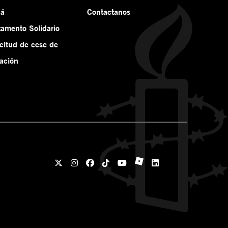
ná
Contactanos
tamento Solidario
icitud de cese de
ación