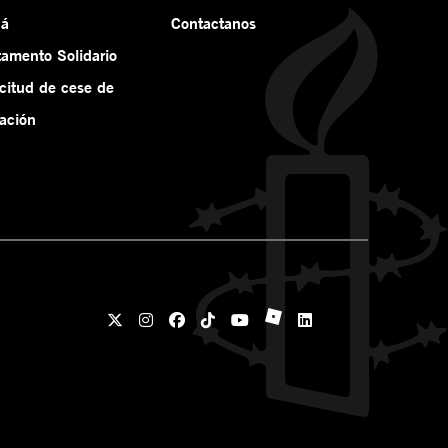
ná
Contactanos
tamento Solidario
icitud de cese de
ación