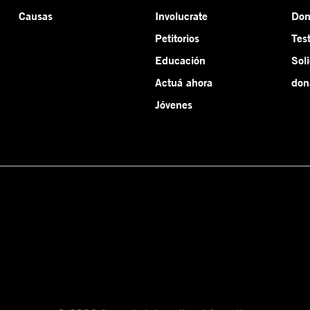
Causas
Involucrate
Do
Petitorios
Tes
Educación
Sol
Actuá ahora
don
Jóvenes