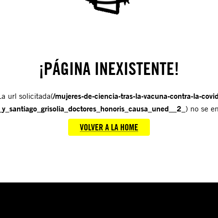
¡PÁGINA INEXISTENTE!
a url solicitada(
/mujeres-de-ciencia-tras-la-vacuna-contra-la-covid
_y_santiago_grisolia_doctores_honoris_causa_uned__2_
) no se e
VOLVER A LA HOME