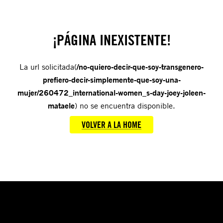
¡PÁGINA INEXISTENTE!
La url solicitada(
/no-quiero-decir-que-soy-transgenero-
prefiero-decir-simplemente-que-soy-una-
mujer/260472_international-women_s-day-joey-joleen-
mataele
) no se encuentra disponible.
VOLVER A LA HOME