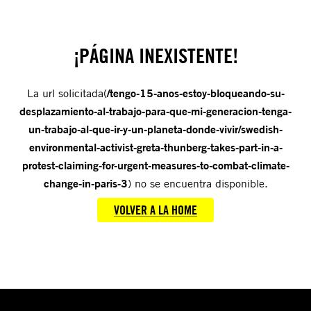
¡PÁGINA INEXISTENTE!
La url solicitada(
/tengo-15-anos-estoy-bloqueando-su-
desplazamiento-al-trabajo-para-que-mi-generacion-tenga-
un-trabajo-al-que-ir-y-un-planeta-donde-vivir/swedish-
environmental-activist-greta-thunberg-takes-part-in-a-
protest-claiming-for-urgent-measures-to-combat-climate-
change-in-paris-3
) no se encuentra disponible.
VOLVER A LA HOME