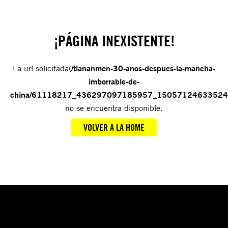
¡PÁGINA INEXISTENTE!
La url solicitada(
/tiananmen-30-anos-despues-la-mancha-
imborrable-de-
china/61118217_436297097185957_1505712463352
no se encuentra disponible.
VOLVER A LA HOME