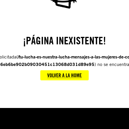
¡PÁGINA INEXISTENTE!
olicitada(
/tu-lucha-es-nuestra-lucha-mensajes-a-las-mujeres-de-co
616eb6be902b09030451c13068d031d89e95
) no se encuentra
VOLVER A LA HOME