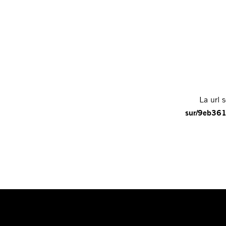
La url s
sur/9eb3