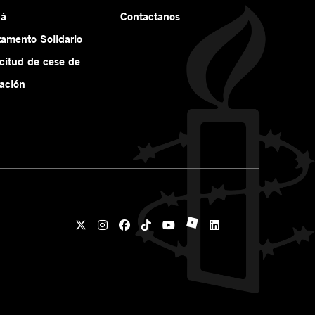
ná
Contactanos
tamento Solidario
icitud de cese de
ación