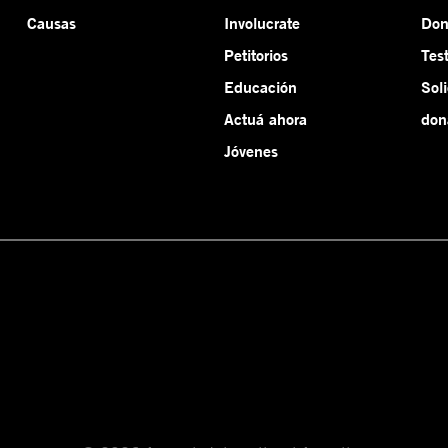
Causas
Involucrate
Do
Petitorios
Tes
Educación
Sol
Actuá ahora
don
Jóvenes