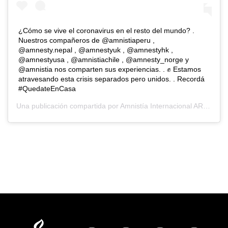
¿Cómo se vive el coronavirus en el resto del mundo? .
Nuestros compañeros de @amnistiaperu ,
@amnesty.nepal , @amnestyuk , @amnestyhk ,
@amnestyusa , @amnistiachile , @amnesty_norge y
@amnistia nos comparten sus experiencias. . ✊ Estamos
atravesando esta crisis separados pero unidos. . Recordá
#QuedateEnCasa
Una publicación compartida por
Amnistía Internacional AR
(@amni