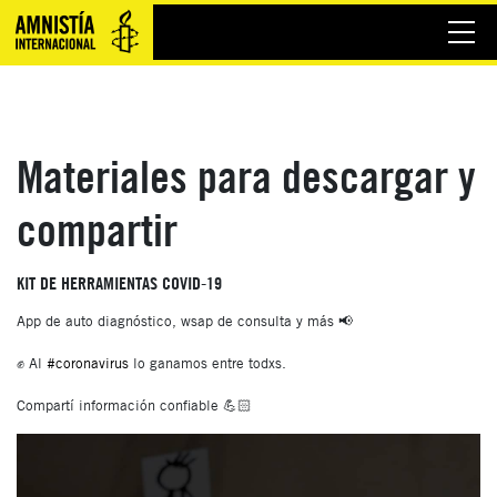
Materiales para descargar y
compartir
KIT DE HERRAMIENTAS COVID-19
App de auto diagnóstico, wsap de consulta y más 📢
⠀⠀⠀⠀⠀⠀⠀⠀⠀⠀⠀⠀⠀⠀⠀⠀⠀⠀
✊ Al
#coronavirus
lo ganamos entre todxs.
⠀⠀⠀⠀⠀⠀⠀⠀⠀⠀⠀⠀⠀⠀⠀⠀⠀⠀
Compartí información confiable 💪🏻