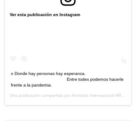
Ver esta publicación en Instagram
✊ Donde hay personas hay esperanza.
⠀⠀⠀⠀⠀⠀⠀⠀⠀⠀⠀⠀⠀⠀⠀⠀⠀⠀ Entre todes podemos hacerle
frente a la pandemia.
Una publicación compartida por
Amnistía Internacional AR
(@amni