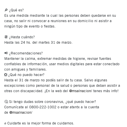
⠀⠀⠀⠀⠀⠀⠀⠀⠀⠀⠀⠀⠀⠀⠀⠀⠀⠀
🔎 ¿Qué es?
Es una medida mediante la cual las personas deben quedarse en su
casa, no salir ni convocar a reuniones en su domicilio ni asistir a
ningún tipo de evento o fiestas.
⠀⠀⠀⠀⠀⠀⠀⠀⠀⠀⠀⠀⠀⠀⠀⠀⠀⠀
📆 ¿Hasta cuándo?
Hasta las 24 hs. del martes 31 de marzo.
⠀⠀⠀⠀⠀⠀⠀⠀⠀⠀⠀⠀⠀⠀⠀⠀⠀⠀
📢 ¿Recomendaciones?
Mantener la calma, extremar medidas de higiene, revisar fuentes
confiables de información, usar medios digitales para estar conectado
con amigues y familiares. ⠀⠀⠀⠀⠀⠀⠀⠀⠀⠀⠀⠀⠀⠀⠀⠀⠀⠀
❎ ¿Qué no puedo hacer?
Hasta el 31 de marzo no podés salir de tu casa. Salvo algunas
excepciones como personal de la salud o personas que deban asistir a
otras con discapacidad. ¡En la web del
@msalnacion
/ tenes más info!
⠀⠀⠀⠀⠀⠀⠀⠀⠀⠀⠀⠀⠀⠀⠀⠀⠀⠀
🤔 Si tengo dudas sobre coronavirus, ¿qué puedo hacer?
Comunícate al 0800-222-1002 o estar atentx a la cuenta
de
@msalnacion
/
⠀⠀⠀⠀⠀⠀⠀⠀⠀⠀⠀⠀⠀⠀⠀⠀⠀⠀
✊ Cuidarte es la mejor forma de cuidarnos.