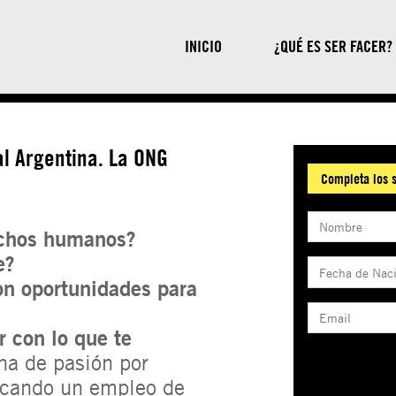
INICIO
¿QUÉ ES SER FACER?
al Argentina. La ONG
Completa los s
rechos humanos?
e?
on oportunidades para
r con lo que te
na de pasión por
scando un empleo de