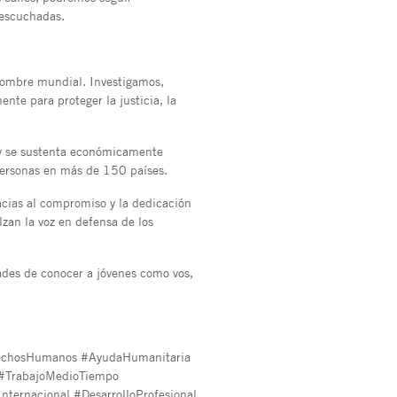
 escuchadas.
ombre mundial. Investigamos,
te para proteger la justicia, la
y se sustenta económicamente
personas en más de 150 países.
acias al compromiso y la dedicación
lzan la voz en defensa de los
ades de conocer a jóvenes como vos,
echosHumanos #AyudaHumanitaria
 #TrabajoMedioTiempo
ernacional #DesarrolloProfesional