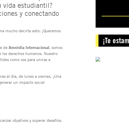
 vida estudiantil?
ciones y conectando
iona mucho decirte esto: ¡Queremos
¡Te esta
te de
Amnistía Internacional
, somos
 los derechos humanos. Nuestro
tides como vos para unirse a
as al día, de lunes a viernes. ¡Una
 generar un impacto social
canzar objetivos y superar desafíos.