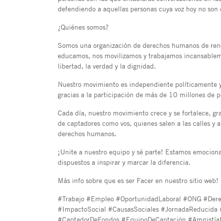
defendiendo a aquellas personas cuya voz hoy no son
¿Quiénes somos?
Somos una organización de derechos humanos de ren
educamos, nos movilizamos y trabajamos incansablemen
libertad, la verdad y la dignidad.
Nuestro movimiento es independiente políticamente 
gracias a la participación de más de 10 millones de 
Cada día, nuestro movimiento crece y se fortalece, gr
de captadores como vos, quienes salen a las calles y a
derechos humanos.
¡Unite a nuestro equipo y sé parte! Estamos emocion
dispuestos a inspirar y marcar la diferencia.
Más info sobre que es ser Facer en nuestro sitio web!
#Trabajo #Empleo #OportunidadLaboral #ONG #Der
#ImpactoSocial #CausasSociales #JornadaReducida
#CaptadorDeFondos #EquipoDeCaptación #AmnistíaInt