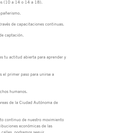
nes (10 a 14 o 14 a 18).
mpañerismo.
través de capacitaciones continuas.
de captación.
es tu actitud abierta para aprender y
s el primer paso para unirse a
rechos humanos.
 áreas de la Ciudad Autónoma de
nto continuo de nuestro movimiento
tribuciones económicas de las
 calles, podremos seguir